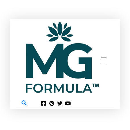
GREEN
MG FORMULA BERHAD TM