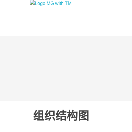
MG Formula Berhad TM
Green
组织结构图